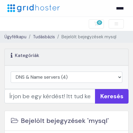
0
Bevásárlókosár
Ügyfélkapu
Tudásbázis
Bejelölt bejegyzések mysql
Kategóriák
Keresés
Bejelölt bejegyzések 'mysql'