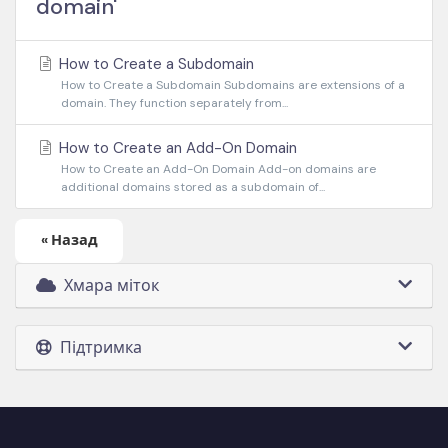
domain'
How to Create a Subdomain
How to Create a Subdomain Subdomains are extensions of a
domain. They function separately from...
How to Create an Add-On Domain
How to Create an Add-On Domain Add-on domains are
additional domains stored as a subdomain of...
« Назад
Хмара міток
Підтримка