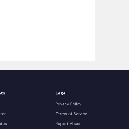
nts
Legal
n
Privacy Policy
ter
Terms of Service
iates
Report Abuse