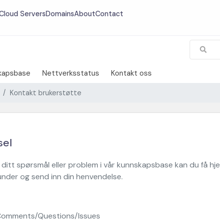
Cloud Servers
Domains
About
Contact
kapsbase
Nettverksstatus
Kontakt oss
Kontakt brukerstøtte
sel
 ditt spørsmål eller problem i vår kunnskapsbase kan du få hj
under og send inn din henvendelse.
 Comments/Questions/Issues