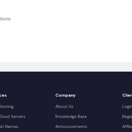
tions
ces
Company
Clie
osting
About Us
Logi
loud Servers
Knowledge Base
Regis
in Names
Announcements
Affil