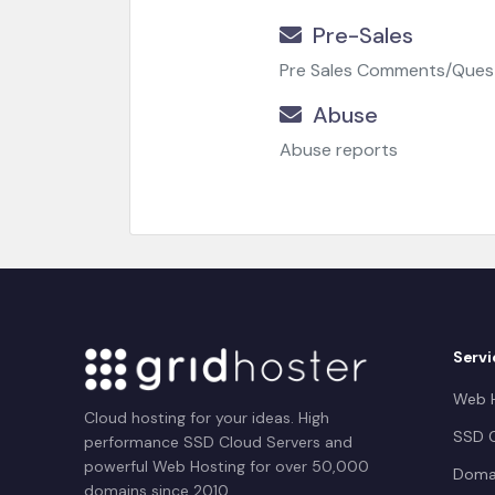
Pre-Sales
Pre Sales Comments/Ques
Abuse
Abuse reports
Servi
Web H
Cloud hosting for your ideas. High
SSD C
performance SSD Cloud Servers and
powerful Web Hosting for over 50,000
Doma
domains since 2010.