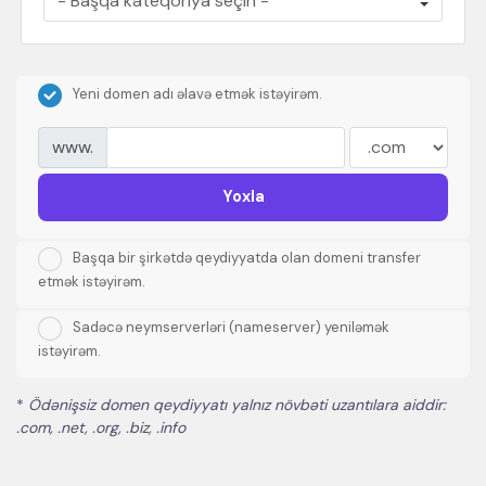
Yeni domen adı əlavə etmək istəyirəm.
www.
Yoxla
Başqa bir şirkətdə qeydiyyatda olan domeni transfer
etmək istəyirəm.
Sadəcə neymserverləri (nameserver) yeniləmək
istəyirəm.
*
Ödənişsiz domen qeydiyyatı yalnız növbəti uzantılara aiddir:
.com, .net, .org, .biz, .info