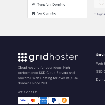
Transferir Domínio
Ver Carrinho
*
Regis
Servi
Web H
Cloud hosting for your ideas. High
SSD C
performance SSD Cloud Servers and
powerful Web Hosting for over 50,000
Doma
domains since 2010.
WE ACCEPT