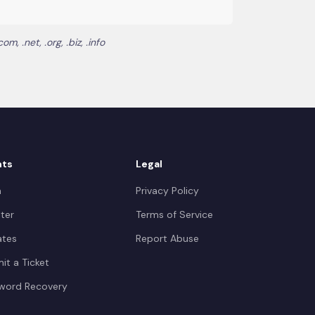
 .net, .org, .biz, .info
nts
Legal
n
Privacy Policy
ter
Terms of Service
iates
Report Abuse
it a Ticket
word Recovery