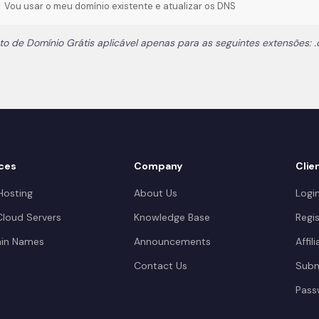
Vou usar o meu domínio existente e atualizar os DNS
to de Domínio Grátis aplicável apenas para as seguintes extensões: .com,
ces
Company
Clie
osting
About Us
Logi
loud Servers
Knowledge Base
Regis
in Names
Announcements
Affil
Contact Us
Subm
Pass